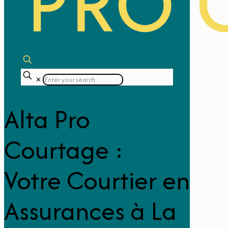
Contactez-nous
✕
Alta Pro
Courtage :
Votre Courtier en
Assurances à La